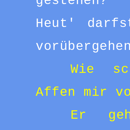
gestehen?
Heut' darf
vorübergehe
Wie sc
Affen mir v
Er ge