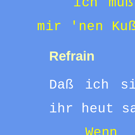
ich müß
mir 'nen Ku
Refrain
Daß ich s
ihr heut s
Wenn