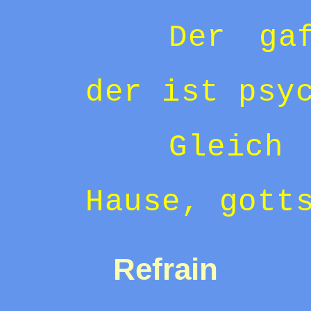
Der ga
der ist psy
Gleic
Hause, gott
Refrain