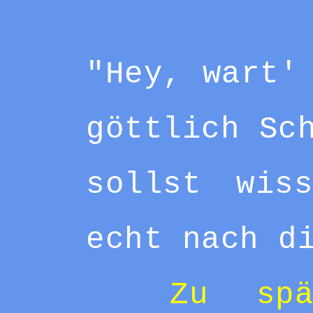
"Hey, wart'
göttlich Sc
sollst wis
echt nach d
Zu sp